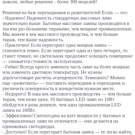
цоколи, любые решения – более 300 моделей!
Решения на базе переходников и разветвителей Ecola — это:
- Надежно! Надежность стандартных массовых ламп
значительно выше. Бытовые массовые лампы производятся в
тысячи раз большими тиражами, чем мощные промышленные.
Мы живем в век массового производства, и чем больше
тираж, тем выше надежность.
- Практично! Если перегорает одна мощная лампа —
становится темно. Если перегорает одна из трех-четырех, то
станет темнее, но светильник продолжит освещать помещение
— снижается стоимость эксплуатации.
- Гибко! Всегда просто заменить часть ламп на более мощные
или изменить цветовую температуру. Не нужны
дорогостоящие расчеты освещенности. Темновато? Можно
еще «разветвить» — поставить переходник в переходник и
увеличить освещенность в конкретном нужном месте.
- Недорого! В наш век массового производства — чем больше
тираж, тем ниже цена. 10 бытовых LED ламп по 10Вт
обойдутся в разы дешевле, чем одна промышленная LED
лампа на 100Вт.
- Эффективно! Светоотдача на ватт мощности у бытовых и
промышленных ламп не отличается — они делаются на
одинаковых светодиодах.
- Доступно! Если перегорает бытовая лампа — ее легко найти,