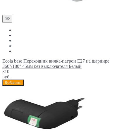
Ecola base Переходник вилка-патрон E27 на шарнире
360°/180° 45мм без выключателя Белый
310
руб.
Добавить