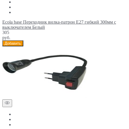
Ecola base Переходник вилка-патрон E27 гибкий 300мм c
выключателем Белый
305
руб.
Добавить