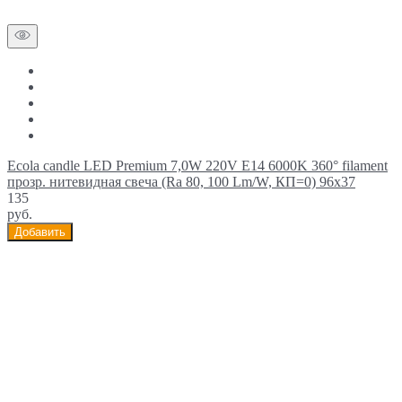
Ecola candle LED Premium 7,0W 220V E14 6000K 360° filament
прозр. нитевидная свеча (Ra 80, 100 Lm/W, КП=0) 96х37
135
руб.
Добавить