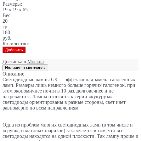
Размеры:
19 x 19 x 65
Вес:
20
гр.
180
руб.
Количество:
Добавить
Доставка в
Москва
Наличие в магазинах
Описание
Светодиодные лампы G9 — эффективная замена галогенных
ламп. Размеры лишь немного больше горячих галогенок, при
этом экономичнее почти в 10 раз, долговечнее и не
нагреваются. Лампы относятся к серии «кукуруза» —
светодиоды ориентированы в разные стороны, свет идет
равномерно по всем направлениям.
Одна из проблем многих светодиодных ламп (в том числе и
«груш», и матовых шариков) заключается в том, что все
светодиоды находятся на одной плоскости. Так лампу проще и