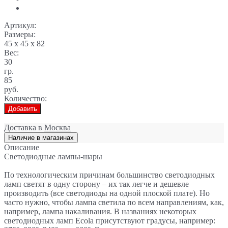
Артикул:
Размеры:
45 x 45 x 82
Вес:
30
гр.
85
руб.
Количество:
Добавить
Доставка в
Москва
Наличие в магазинах
Описание
Светодиодные лампы-шары
По технологическим причинам большинство светодиодных
ламп светят в одну сторону – их так легче и дешевле
производить (все светодиоды на одной плоской плате). Но
часто нужно, чтобы лампа светила по всем направлениям, как,
например, лампа накаливания. В названиях некоторых
светодиодных ламп Ecola присутствуют градусы, например: