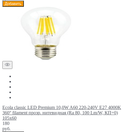
Добавить
Ecola classic LED Premium 10,0W A60 220-240V E27 4000K
360° filament прозр. нитевидная (Ra 80, 100 Lm/W, КП=0)
105x60
180
руб.