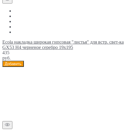
Ecola накладка широкая гипсовая "листья" для встр. свет-ка
GX53 H4 черненое серебро 19х195
435
руб.
Добавить