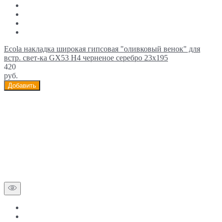
Ecola накладка широкая гипсовая "оливковый венок" для
встр. свет-ка GX53 H4 черненое серебро 23х195
420
руб.
Добавить