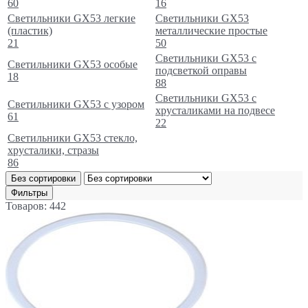
60
16
Светильники GX53 легкие
Светильники GX53
(пластик)
металлические простые
21
50
Светильники GX53 с
Светильники GX53 особые
подсветкой оправы
18
88
Светильники GX53 с
Светильники GX53 с узором
хрусталиками на подвесе
61
22
Светильники GX53 стекло,
хрусталики, стразы
86
Без сортировки
Фильтры
Товаров: 442