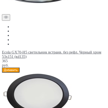
Ecola GX70-H5 светильник встраив. без рефл. Черный хром
53x151 (кd135)
365
руб.
Добавить