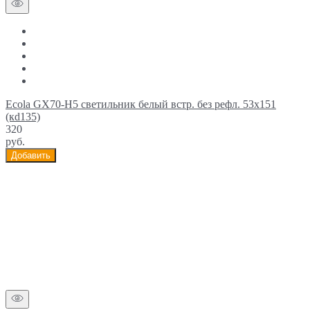
Ecola GX70-H5 светильник белый встр. без рефл. 53x151
(кd135)
320
руб.
Добавить