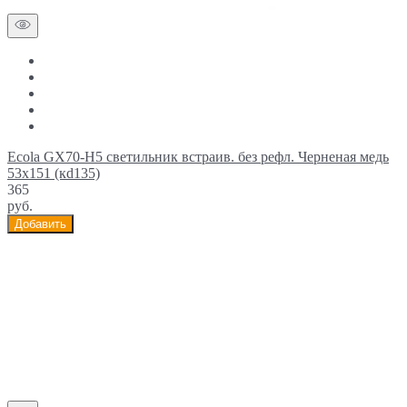
Ecola GX70-H5 светильник встраив. без рефл. Черненая медь
53x151 (кd135)
365
руб.
Добавить