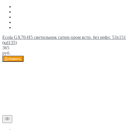
Ecola GX70-H5 светильник сатин-хром встр. без рефл. 53x151
(кd135)
365
руб.
Добавить