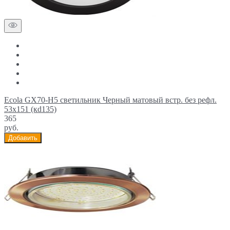
Ecola GX70-H5 светильник Черный матовый встр. без рефл.
53x151 (кd135)
365
руб.
Добавить